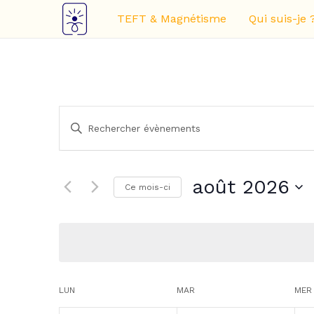
Aller
TEFT & Magnétisme
Qui suis-je 
au
contenu
Recherche
Saisir
et
mot-
navigation
clé.
de
Rechercher
Évènements
vues
août 2026
Ce mois-ci
par
Évènements
mot-
Sélectionnez
clé.
une
date.
Calendrier
LUN
MAR
MER
de