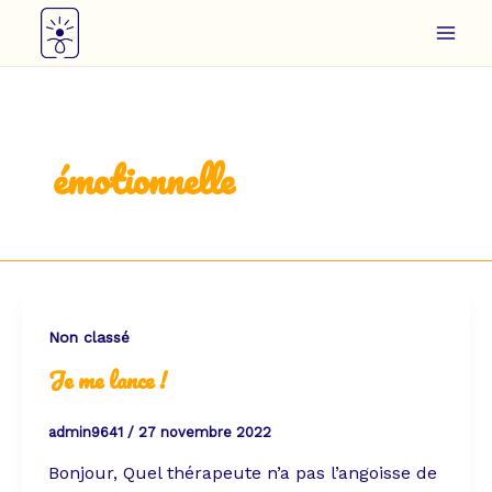
Aller
Mai
au
Men
contenu
émotionnelle
Non classé
Je me lance !
admin9641
/
27 novembre 2022
Bonjour, Quel thérapeute n’a pas l’angoisse de