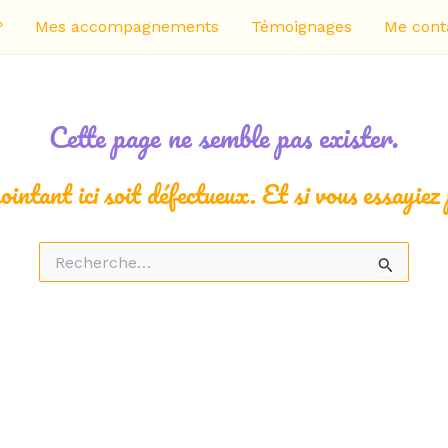
?
Mes accompagnements
Témoignages
Me cont
Cette page ne semble pas exister.
pointant ici soit défectueux. Et si vous essayiez
Rechercher :